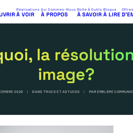
Réalisations
Qui Sommes-Nous
Boîte À Outils
Blogue
Offre
UVRIR
À VOIR
À PROPOS
À SAVOIR
À LIRE
D’E
quoi, la résolutio
image?
CEMBRE 2020
|
DANS
TRUCS ET ASTUCES
|
PAR
EMBLÈME COMMUNIC