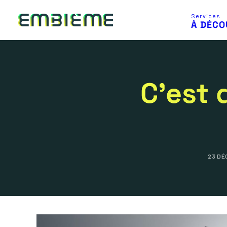
Services
À DÉCO
C’est 
23 DÉ