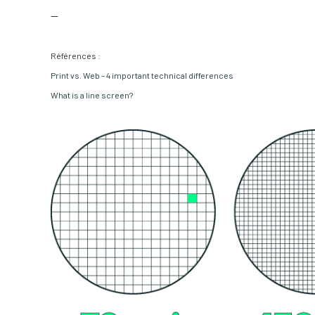
—
Références :
Print vs. Web – 4 important technical differences
What is a line screen?