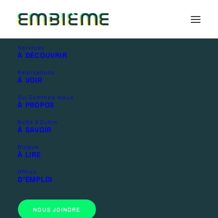
Services
À DÉCOUVRIR
Réalisations
Design graphique
À VOIR
Qui Sommes-Nous
À PROPOS
DONNEZ VIE À LA CRÉATIVITÉ
Boîte À Outils
À SAVOIR
Blogue
À LIRE
Offres
D’EMPLOI
NOUS JOINDRE