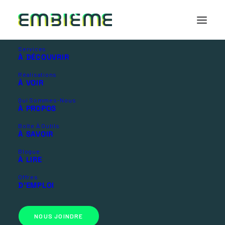
Services
À DÉCOUVRIR
Réalisations
Centre dentaire
À VOIR
Foster
Qui Sommes-Nous
À PROPOS
Boîte À Outils
Découvrez cette clinique dentaire et
À SAVOIR
l’équipe de confiance qui la compose!
Blogue
À LIRE
Offres
D’EMPLOI
NOUS JOINDRE