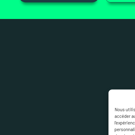
Nous utili
accéder au
l’expérien
personnali