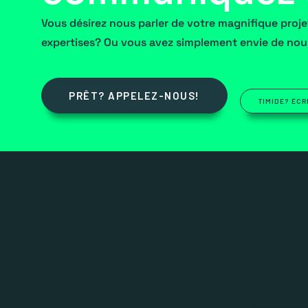
Vous désirez nous parler de votre magnifique proj
expertises? Ou vous avez simplement envie de nou
PRÊT? APPELEZ-NOUS!
TIMIDE? ÉCR