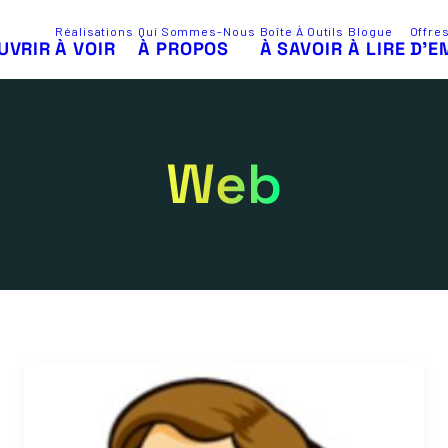
Réalisations
Qui Sommes-Nous
Boîte À Outils
Blogue
Offre
UVRIR
À VOIR
À PROPOS
À SAVOIR
À LIRE
D’E
Web